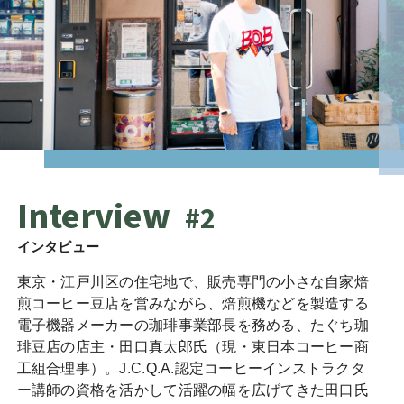
Interview
#2
インタビュー
東京・江戸川区の住宅地で、販売専門の小さな自家焙
煎コーヒー豆店を営みながら、焙煎機などを製造する
電子機器メーカーの珈琲事業部長を務める、たぐち珈
琲豆店の店主・田口真太郎氏（現・東日本コーヒー商
工組合理事）。
J.C.Q.A.
認定コーヒーインストラクタ
ー講師の資格を活かして活躍の幅を広げてきた田口氏