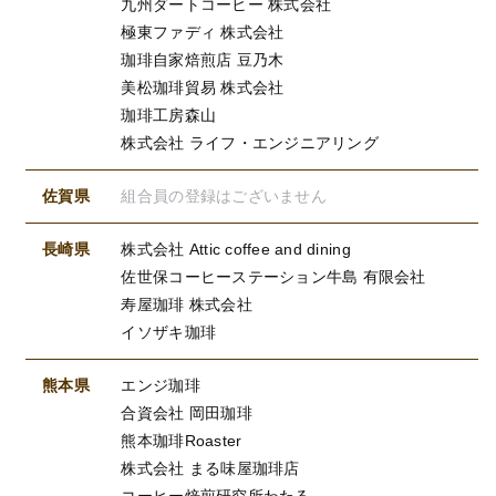
九州ダートコーヒー 株式会社
極東ファディ 株式会社
珈琲自家焙煎店 豆乃木
美松珈琲貿易 株式会社
珈琲工房森山
株式会社 ライフ・エンジニアリング
佐賀県
組合員の登録はございません
長崎県
株式会社 Attic coffee and dining
佐世保コーヒーステーション牛島 有限会社
寿屋珈琲 株式会社
イソザキ珈琲
熊本県
エンジ珈琲
合資会社 岡田珈琲
熊本珈琲Roaster
株式会社 まる味屋珈琲店
コーヒー焙煎研究所わたる