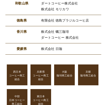
和歌山県
ダートコーヒー株式会社
株式会社 モリカワ
徳島県
有限会社 徳島ブラジルコーヒ店
香川県
株式会社 蠣三珈琲
ダートコーヒー 株式会社
愛媛県
株式会社 日珈
西日本
兵庫県
大阪
京都
コーヒー商工
コーヒー商工
珈琲商工組合
珈琲商工組合
組合
組合
中部
東日本
日本コーヒー
コーヒー商工
商工組合
組合