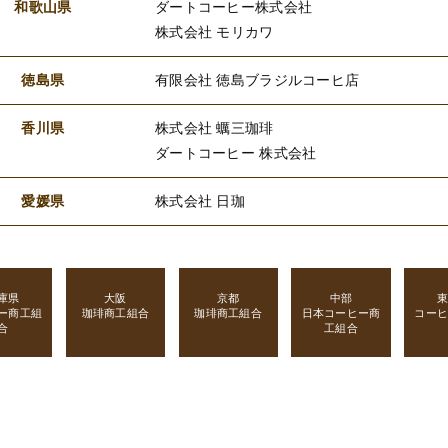
和歌山県
ダートコーヒー株式会社
株式会社 モリカワ
徳島県
有限会社 徳島ブラジルコーヒ店
香川県
株式会社 蠣三珈琲
ダートコーヒー 株式会社
愛媛県
株式会社 日珈
庫県
大阪
京都
中部
ー商工組
珈琲商工組合
珈琲商工組合
日本コーヒー商
コー
合
工組合