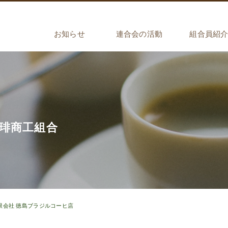
お知らせ
連合会の活動
組合員紹
組合員限定情報
一般公開情報
インストラクター検定
オリジナルグッズ販売
海外研修事業
粒より百科
中部日本コーヒー
西日本コーヒー商
兵庫県コーヒー商
東日本コーヒー商
大阪珈琲商工
京都珈琲商工
琲商工組合
限会社 徳島ブラジルコーヒ店