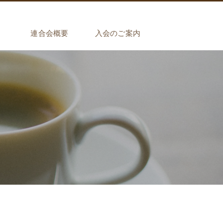
介
連合会概要
入会のご案内
商工組合
工組合
工組合
工組合
組合
組合
組合員インタビュー ＃1
組合員インタビュー ＃2