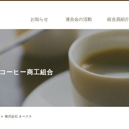
お知らせ
連合会の活動
組合員紹
組合員限定情報
一般公開情報
インストラクター検定
オリジナルグッズ販売
海外研修事業
粒より百科
中部日本コーヒー
西日本コーヒー商
兵庫県コーヒー商
東日本コーヒー商
大阪珈琲商工
京都珈琲商工
コーヒー商工組合
»
株式会社 オークス