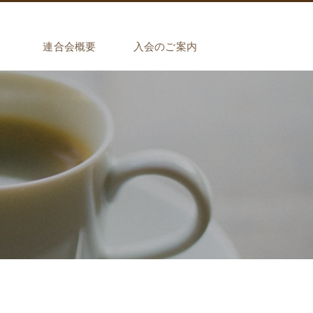
介
連合会概要
入会のご案内
商工組合
工組合
工組合
工組合
組合
組合
組合員インタビュー ＃1
組合員インタビュー ＃2